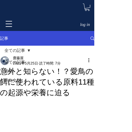
log in
記事
全ての記事
齋藤屋
全ての記事
2021年5月25日
読了時間: 7分
意外と知らない！？愛鳥の
実用
餌に使われている原料11種
飼鳥文化
の起源や栄養に迫る