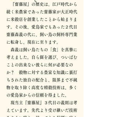
『齋藤屋』の歴史は、江戸時代から
続く米農家であった齋藤家が大正時代
に米穀店を創業したことから始まりま
す。その後、愛鳥家でもあった２代目
齋藤森義の代に、飼い鳥の飼料専門業
に転身し、現在に至ります。
森義は飼い鳥たちの「食」を真摯に
考えました。自ら餌を選び、ついばむ
ことの出来ない彼らに何が必要なの
か？ 穀物に対する豊富な知識に裏打
ちされた独自の配合と、限界まで不純
物を取り除く高度な精穀技術は、多く
の愛鳥家からの信頼を得ました。
現当主『齋藤屋』３代目の義則は考
えています。先代より受け継いだ技術