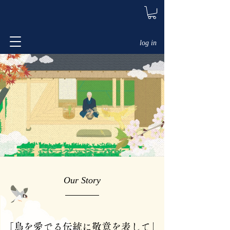
log in
Our Story
「鳥を愛でる伝統に敬意を表して」