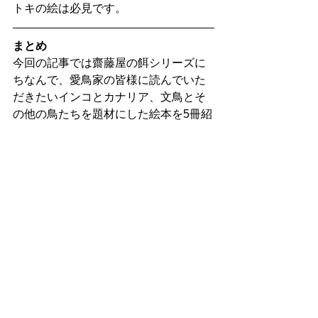
トキの絵は必見です。
まとめ
今回の記事では齋藤屋の餌シリーズに
ちなんで、愛鳥家の皆様に読んでいた
だきたいインコとカナリア、文鳥とそ
の他の鳥たちを題材にした絵本を5冊紹
介しました。
もし1冊でも気になる絵本が見つかった
ら、ぜひステイホームのお供に読んで
みてください。また鳥を題材にしたお
すすめの絵本をご存じの方がいらっし
ゃいましたら、コメントで教えていた
だけると嬉しいです。
齋藤屋では日々鳥たちの健康を考え、
より品質が良く、栄養価が高い原料を