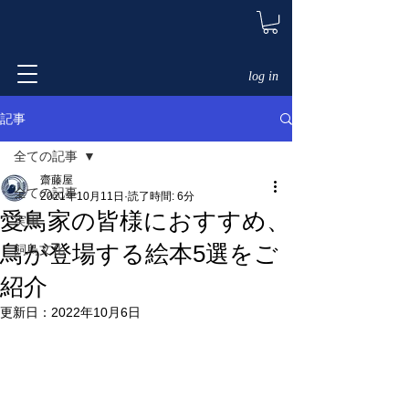
log in
記事
全ての記事
齋藤屋
全ての記事
2021年10月11日
読了時間: 6分
愛鳥家の皆様におすすめ、
実用
鳥が登場する絵本5選をご
飼鳥文化
紹介
更新日：
2022年10月6日