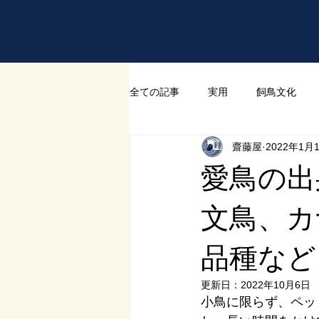
全ての記事
実用
飼鳥文化
齋藤屋
2022年1月
愛鳥の出
文鳥、カ
品種など
更新日：
2022年10月6日
小鳥に限らず、ペッ