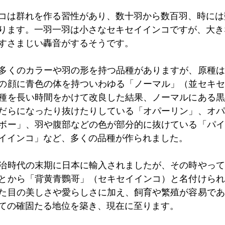
コは群れを作る習性があり、数十羽から数百羽、時には
ります。一羽一羽は小さなセキセイインコですが、大き
すさまじい轟音がするそうです。
多くのカラーや羽の形を持つ品種がありますが、原種は
の顔に青色の体を持ついわゆる「ノーマル」（並セキセ
種を長い時間をかけて改良した結果、ノーマルにある黒
だらになったり抜けたりしている「オパーリン」、オパ
ボー」、羽や腹部などの色が部分的に抜けている「パイ
イインコ」など、多くの品種が作られました。
治時代の末期に日本に輸入されましたが、その時やって
とから「背黄青鸚哥」（セキセイインコ）と名付けられ
た目の美しさや愛らしさに加え、飼育や繁殖が容易であ
ての確固たる地位を築き、現在に至ります。