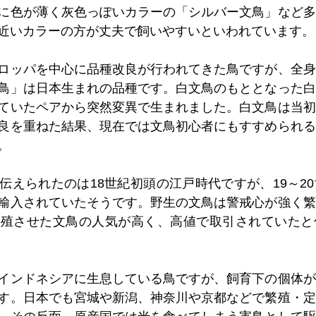
に色が薄く灰色っぽいカラーの「シルバー文鳥」など多
近いカラーの方が丈夫で飼いやすいといわれています。
ロッパを中心に品種改良が行われてきた鳥ですが、全身
鳥」は日本生まれの品種です。白文鳥のもととなった白
ていたペアから突然変異で生まれました。白文鳥は当初
良を重ねた結果、現在では文鳥初心者にもすすめられる
。
伝えられたのは18世紀初頭の江戸時代ですが、19～2
輸入されていたそうです。野生の文鳥は警戒心が強く繁
繁殖させた文鳥の人気が高く、高値で取引されていたと
インドネシアに生息している鳥ですが、飼育下の個体が
す。日本でも宮城や新潟、神奈川や京都などで繁殖・定